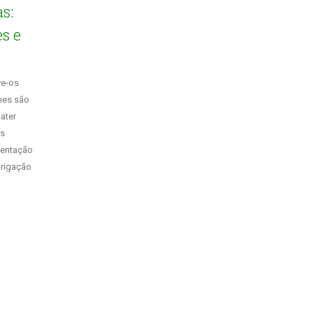
s:
s e
ve-os
mes são
ater
es
mentação
brigação