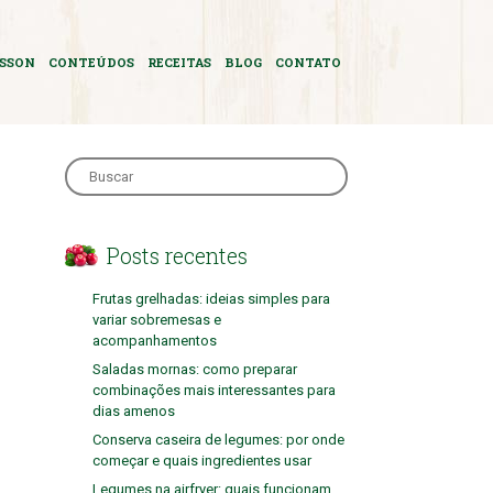
ASSON
CONTEÚDOS
RECEITAS
BLOG
CONTATO
Search
for:
Posts recentes
Frutas grelhadas: ideias simples para
variar sobremesas e
acompanhamentos
Saladas mornas: como preparar
combinações mais interessantes para
dias amenos
Conserva caseira de legumes: por onde
começar e quais ingredientes usar
Legumes na airfryer: quais funcionam