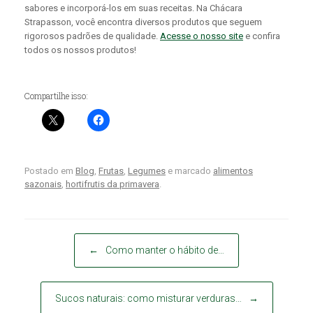
sabores e incorporá-los em suas receitas. Na Chácara
Strapasson, você encontra diversos produtos que seguem
rigorosos padrões de qualidade.
Acesse o nosso site
e confira
todos os nossos produtos!
Compartilhe isso:
Postado em
Blog
,
Frutas
,
Legumes
e marcado
alimentos
sazonais
,
hortifrutis da primavera
.
Post navigation
←
Como manter o hábito de…
Sucos naturais: como misturar verduras…
→