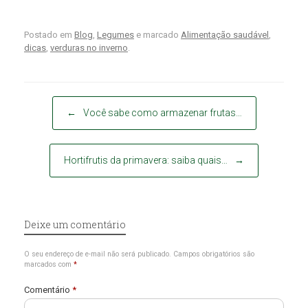
Postado em
Blog
,
Legumes
e marcado
Alimentação saudável
,
dicas
,
verduras no inverno
.
Post navigation
←
Você sabe como armazenar frutas…
Hortifrutis da primavera: saiba quais…
→
Deixe um comentário
O seu endereço de e-mail não será publicado.
Campos obrigatórios são
marcados com
*
Comentário
*