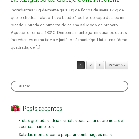
Ingredientes 50g de manteiga 150g de flocos de aveia 175g de
queijo cheddar ralado 1 ovo batido 1 colher de sopa de alecrim
picado 1 pitada de pimenta-de-caiena sal Modo de preparo
Aquecer o forno a 180ºC. Derreter a manteiga, misturar os outros
ingredientes numa tigela e juntá-los à manteiga. Untar uma fôrma
quadrada, de […]
Post navigation
1
2
3
Próximo »
Search
for:
Posts recentes
Frutas grelhadas: ideias simples para variar sobremesas e
acompanhamentos
Saladas mornas: como preparar combinações mais