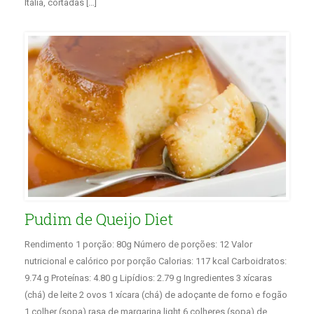
Itália, cortadas […]
Pudim de Queijo Diet
Rendimento 1 porção: 80g Número de porções: 12 Valor
nutricional e calórico por porção Calorias: 117 kcal Carboidratos:
9.74 g Proteínas: 4.80 g Lipídios: 2.79 g Ingredientes 3 xícaras
(chá) de leite 2 ovos 1 xícara (chá) de adoçante de forno e fogão
1 colher (sopa) rasa de margarina light 6 colheres (sopa) de