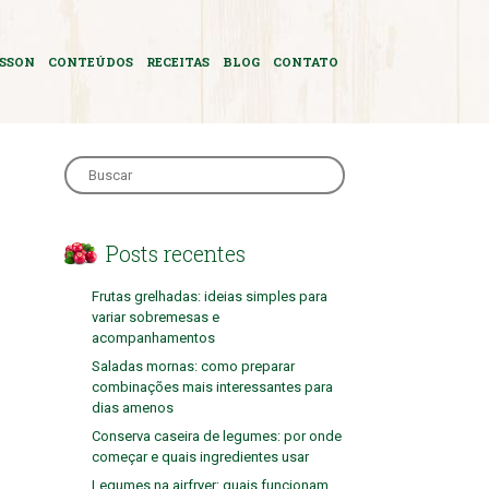
ASSON
CONTEÚDOS
RECEITAS
BLOG
CONTATO
Search
for:
Posts recentes
Frutas grelhadas: ideias simples para
variar sobremesas e
acompanhamentos
Saladas mornas: como preparar
combinações mais interessantes para
dias amenos
Conserva caseira de legumes: por onde
começar e quais ingredientes usar
Legumes na airfryer: quais funcionam