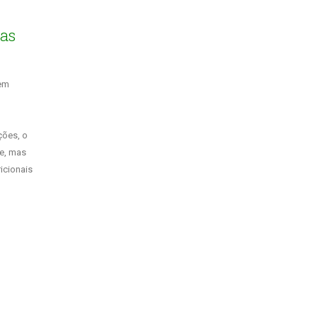
sas
 em
ções, o
e, mas
icionais