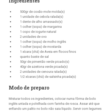
Ingredientes
500gr de coxão-mole moída(s)
1 unidade de cebola ralada(s)
1 dente de alho amassado(s)
1 colher (sopa) de margarina
1 copo de iogurte natural
2 unidades de ovo
1 colher (sopa) de molho inglês
1 colher (sopa) de mostarda
1 xícara (chá) de Aveia em flocos finos
quanto baste de sal
50gr de pimentão verde picado(s)
40gr de azeitona verde picada(s)
2 unidades de cenoura ralada(s)
1/2 xícaras (chá) de salsinha picada(s)
Modo de preparo
Misturar todos os ingredientes, colocar numa fôrma de bolo
inglês untada e polvilhada com farinha de rosca. Assar até que
enfiando um palito no bolo não saia líquido. Servir com legumes