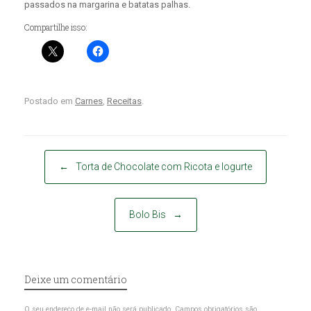
passados na margarina e batatas palhas.
Compartilhe isso:
Postado em
Carnes
,
Receitas
.
Post navigation
←
Torta de Chocolate com Ricota e Iogurte
Bolo Bis
→
Deixe um comentário
O seu endereço de e-mail não será publicado.
Campos obrigatórios são