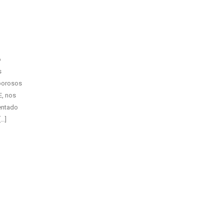
o
s
borosos
E, nos
entado
[…]