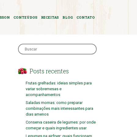
ASSON
CONTEÚDOS
RECEITAS
BLOG
CONTATO
Search
for:
Posts recentes
Frutas grelhadas: ideias simples para
variar sobremesas e
acompanhamentos
Saladas mornas: como preparar
combinações mais interessantes para
dias amenos
Conserva caseira de legumes: por onde
começar e quais ingredientes usar
Legumes na airfryer: quais funcionam