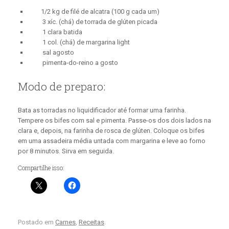
1/2 kg de filé de alcatra (100 g cada um)
3 xíc. (chá) de torrada de glúten picada
1 clara batida
1 col. (chá) de margarina light
sal agosto
pimenta-do-reino a gosto
Modo de preparo:
Bata as torradas no liquidificador até formar uma farinha.
Tempere os bifes com sal e pimenta. Passe-os dos dois lados na
clara e, depois, na farinha de rosca de glúten. Coloque os bifes
em uma assadeira média untada com margarina e leve ao forno
por 8 minutos. Sirva em seguida.
Compartilhe isso:
Postado em
Carnes
,
Receitas
.