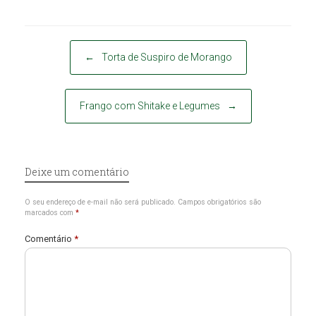
Post navigation
←
Torta de Suspiro de Morango
Frango com Shitake e Legumes
→
Deixe um comentário
O seu endereço de e-mail não será publicado.
Campos obrigatórios são
marcados com
*
Comentário
*