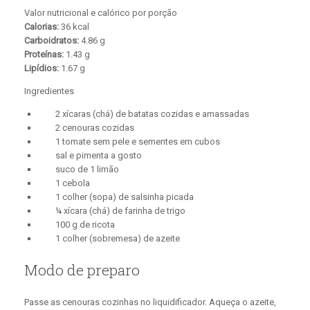
Valor nutricional e calórico por porção
Calorias:
36 kcal
Carboidratos:
4.86 g
Proteínas:
1.43 g
Lipídios:
1.67 g
Ingredientes
2 xícaras (chá) de batatas cozidas e amassadas
2 cenouras cozidas
1 tomate sem pele e sementes em cubos
sal e pimenta a gosto
suco de 1 limão
1 cebola
1 colher (sopa) de salsinha picada
¼ xícara (chá) de farinha de trigo
100 g de ricota
1 colher (sobremesa) de azeite
Modo de preparo
Passe as cenouras cozinhas no liquidificador. Aqueça o azeite,