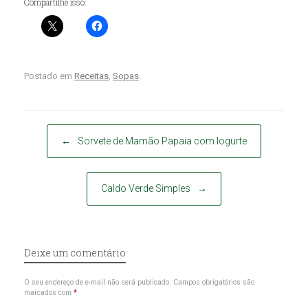
Compartilhe isso:
Postado em
Receitas
,
Sopas
.
Post navigation
←
Sorvete de Mamão Papaia com Iogurte
Caldo Verde Simples
→
Deixe um comentário
O seu endereço de e-mail não será publicado.
Campos obrigatórios são
marcados com
*