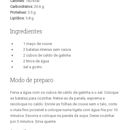
Calorias:
160 kcal
Carboidratos:
20.6 g
Proteínas:
5.5 g
Lipídios:
5.8 g
Ingredientes
1 maço de couve
2 batatas inteiras sem casca
2 cubos de caldo de galinha
2 litros de água
sal a gosto
Modo de preparo
Ferva a água com os cubos de caldo de galinha e o sal. Coloque
as batatas para cozinhar. Retire-as da panela, esprema e
recoloque no caldo. Enrole as folhas de couve sem o talo, corte
o mais fino possível e coloque numa tigela com água fria por 10
minutos. Escorra e coloque na panela da sopa. Deixe cozinhar
por 3 minutos. Sirva quente.