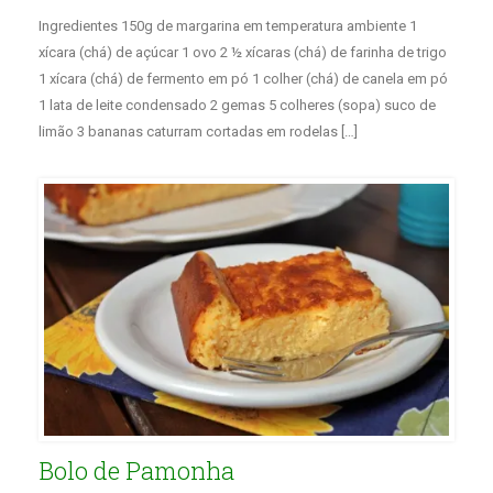
Ingredientes 150g de margarina em temperatura ambiente 1
xícara (chá) de açúcar 1 ovo 2 ½ xícaras (chá) de farinha de trigo
1 xícara (chá) de fermento em pó 1 colher (chá) de canela em pó
1 lata de leite condensado 2 gemas 5 colheres (sopa) suco de
limão 3 bananas caturram cortadas em rodelas […]
Bolo de Pamonha