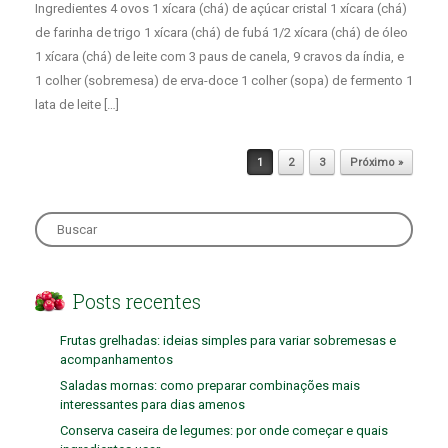
Ingredientes 4 ovos 1 xícara (chá) de açúcar cristal 1 xícara (chá)
de farinha de trigo 1 xícara (chá) de fubá 1/2 xícara (chá) de óleo
1 xícara (chá) de leite com 3 paus de canela, 9 cravos da índia, e
1 colher (sobremesa) de erva-doce 1 colher (sopa) de fermento 1
lata de leite […]
Post navigation
1
2
3
Próximo »
Search
for:
Posts recentes
Frutas grelhadas: ideias simples para variar sobremesas e
acompanhamentos
Saladas mornas: como preparar combinações mais
interessantes para dias amenos
Conserva caseira de legumes: por onde começar e quais