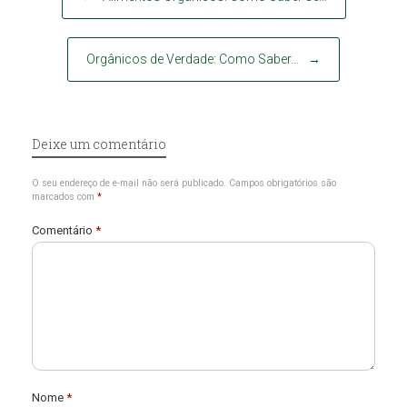
Orgânicos de Verdade: Como Saber…
→
Deixe um comentário
O seu endereço de e-mail não será publicado.
Campos obrigatórios são
marcados com
*
Comentário
*
Nome
*