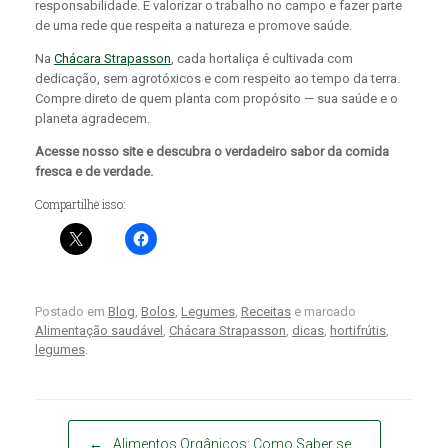
responsabilidade. É valorizar o trabalho no campo e fazer parte
de uma rede que respeita a natureza e promove saúde.
Na
Chácara Strapasson
, cada hortaliça é cultivada com
dedicação, sem agrotóxicos e com respeito ao tempo da terra.
Compre direto de quem planta com propósito — sua saúde e o
planeta agradecem.
Acesse nosso site e descubra o verdadeiro sabor da comida
fresca e de verdade.
Compartilhe isso:
Postado em
Blog
,
Bolos
,
Legumes
,
Receitas
e marcado
Alimentação saudável
,
Chácara Strapasson
,
dicas
,
hortifrútis
,
legumes
.
Post navigation
←
Alimentos Orgânicos: Como Saber se…