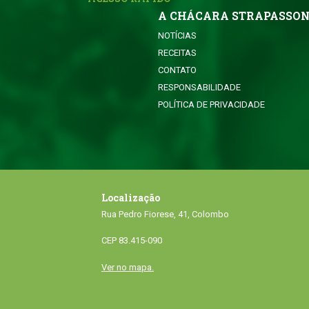
A CHÁCARA STRAPASSO
NOTÍCIAS
RECEITAS
CONTATO
RESPONSABILIDADE
POLÍTICA DE PRIVACIDADE
Localização
Rua Pedro Fiorese, 41, Colombo
CEP 83.415-090
Ver no mapa.