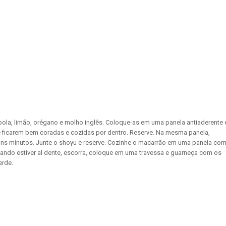
bola, limão, orégano e molho inglês. Coloque-as em uma panela antiaderente 
té ficarem bem coradas e cozidas por dentro. Reserve. Na mesma panela,
uns minutos. Junte o shoyu e reserve. Cozinhe o macarrão em uma panela co
 Quando estiver al dente, escorra, coloque em uma travessa e guarneça com os
erde.