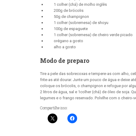
1 colher (chá) de molho inglês
200g de brócolis
50g de champignon
1 colher (sobremesa) de shoyu
100g de espaguete
1 colher (sobremesa) de cheiro verde picado
orégano a gosto
alho a gosto
Modo de preparo
Tire a pele das sobrecoxas e tempere-as com alho, ce
frite-as até dourar. Junte um pouco de água e deixe a
coloque os brócolis, o champignon e refogue por alg
2 litros de água, sal e 1colher (chá) de óleo de soja.
legumes e o frango reservado. Polvilhe com o cheiro-v
Compartilhe isso: