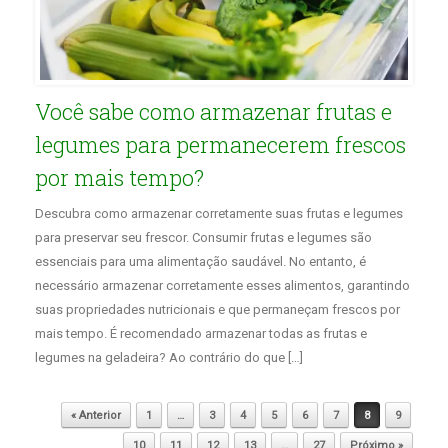
Você sabe como armazenar frutas e
legumes para permanecerem frescos
por mais tempo?
Descubra como armazenar corretamente suas frutas e legumes
para preservar seu frescor. Consumir frutas e legumes são
essenciais para uma alimentação saudável. No entanto, é
necessário armazenar corretamente esses alimentos, garantindo
suas propriedades nutricionais e que permaneçam frescos por
mais tempo. É recomendado armazenar todas as frutas e
legumes na geladeira? Ao contrário do que […]
Post navigation
« Anterior
1
…
3
4
5
6
7
8
9
10
11
12
13
…
27
Próximo »