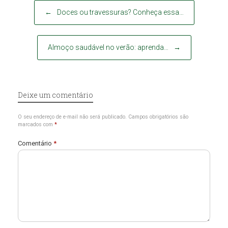
Post navigation
←
Doces ou travessuras? Conheça essa…
Almoço saudável no verão: aprenda…
→
Deixe um comentário
O seu endereço de e-mail não será publicado.
Campos obrigatórios são
marcados com
*
Comentário
*