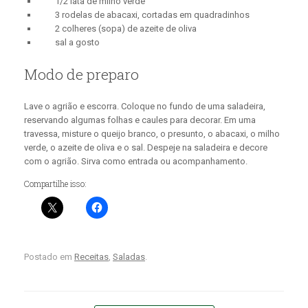
1/2 lata de milho verde
3 rodelas de abacaxi, cortadas em quadradinhos
2 colheres (sopa) de azeite de oliva
sal a gosto
Modo de preparo
Lave o agrião e escorra. Coloque no fundo de uma saladeira,
reservando algumas folhas e caules para decorar. Em uma
travessa, misture o queijo branco, o presunto, o abacaxi, o milho
verde, o azeite de oliva e o sal. Despeje na saladeira e decore
com o agrião. Sirva como entrada ou acompanhamento.
Compartilhe isso:
Postado em
Receitas
,
Saladas
.