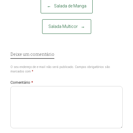
Post navigation
←
Salada de Manga
Salada Multicor
→
Deixe um comentário
O seu endereço de e-mail não será publicado.
Campos obrigatórios são
marcados com
*
Comentário
*