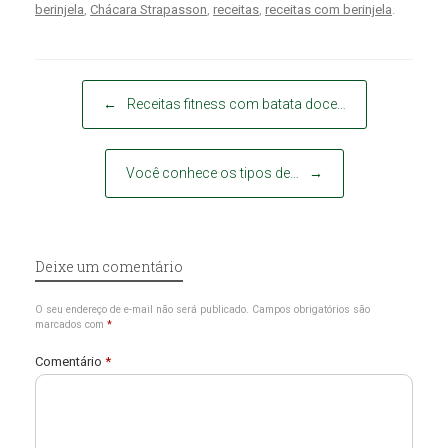
berinjela
,
Chácara Strapasson
,
receitas
,
receitas com berinjela
.
Post navigation
←
Receitas fitness com batata doce…
Você conhece os tipos de…
→
Deixe um comentário
O seu endereço de e-mail não será publicado.
Campos obrigatórios são
marcados com
*
Comentário
*