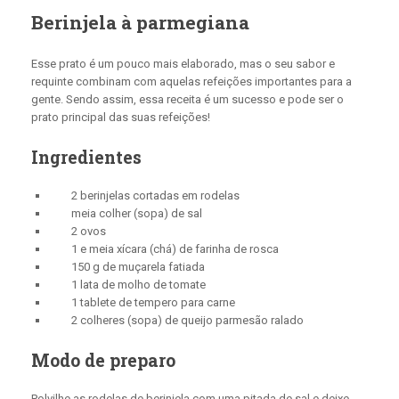
Berinjela à parmegiana
Esse prato é um pouco mais elaborado, mas o seu sabor e
requinte combinam com aquelas refeições importantes para a
gente. Sendo assim, essa receita é um sucesso e pode ser o
prato principal das suas refeições!
Ingredientes
2 berinjelas cortadas em rodelas
meia colher (sopa) de sal
2 ovos
1 e meia xícara (chá) de farinha de rosca
150 g de muçarela fatiada
1 lata de molho de tomate
1 tablete de tempero para carne
2 colheres (sopa) de queijo parmesão ralado
Modo de preparo
Polvilhe as rodelas de berinjela com uma pitada de sal e deixe