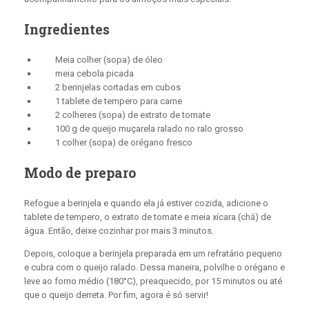
Ingredientes
Meia colher (sopa) de óleo
meia cebola picada
2 berinjelas cortadas em cubos
1 tablete de tempero para carne
2 colheres (sopa) de extrato de tomate
100 g de queijo muçarela ralado no ralo grosso
1 colher (sopa) de orégano fresco
Modo de preparo
Refogue a berinjela e quando ela já estiver cozida, adicione o
tablete de tempero, o extrato de tomate e meia xícara (chá) de
água. Então, deixe cozinhar por mais 3 minutos.
Depois, coloque a berinjela preparada em um refratário pequeno
e cubra com o queijo ralado. Dessa maneira, p
olvilhe o orégano e
leve ao forno médio (180°C), preaquecido, por 15 minutos ou até
que o queijo derreta. Por fim, agora é só servir!