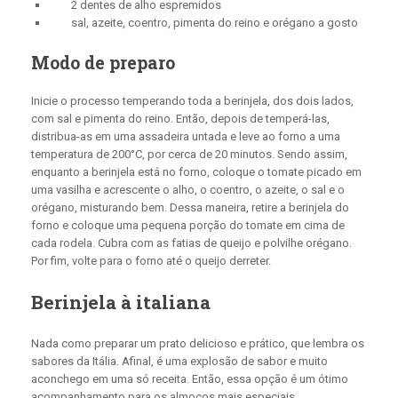
2 dentes de alho espremidos
sal, azeite, coentro, pimenta do reino e orégano a gosto
Modo de preparo
Inicie o processo temperando toda a berinjela, dos dois lados,
com sal e pimenta do reino. Então, depois de temperá-las,
distribua-as em uma assadeira untada e leve ao forno a uma
temperatura de 200°C, por cerca de 20 minutos. Sendo assim,
enquanto a berinjela está no forno, coloque o tomate picado em
uma vasilha e acrescente o alho, o coentro, o azeite, o sal e o
orégano, misturando bem. Dessa maneira, retire a berinjela do
forno e coloque uma pequena porção do tomate em cima de
cada rodela. Cubra com as fatias de queijo e polvilhe orégano.
Por fim, volte para o forno até o queijo derreter.
Berinjela à italiana
Nada como preparar um prato delicioso e prático, que lembra os
sabores da Itália. Afinal, é uma explosão de sabor e muito
aconchego em uma só receita. Então, essa opção é um ótimo
acompanhamento para os almoços mais especiais.