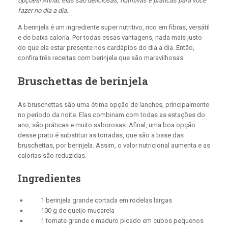
opções! Afinal, elas são deliciosas, nutritivas e práticas para você
fazer no dia a dia.
A berinjela é um ingrediente super nutritivo, rico em fibras, versátil
e de baixa caloria. Por todas essas vantagens, nada mais justo
do que ela estar presente nos cardápios do dia a dia. Então,
confira três receitas com berinjela que são maravilhosas.
Bruschettas de berinjela
As bruschettas são uma ótima opção de lanches, principalmente
no período da noite. Elas combinam com todas as estações do
ano, são práticas e muito saborosas. Afinal, uma boa opção
desse prato é substituir as torradas, que são a base das
bruschettas, por berinjela. Assim, o valor nutricional aumenta e as
calorias são reduzidas.
Ingredientes
1 berinjela grande cortada em rodelas largas
100 g de queijo muçarela
1 tomate grande e maduro picado em cubos pequenos