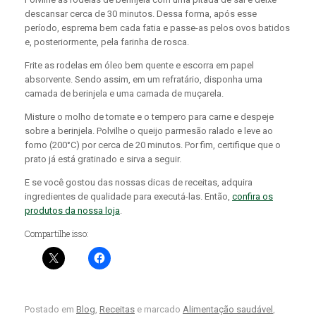
descansar cerca de 30 minutos. Dessa forma, após esse
período, esprema bem cada fatia e passe-as pelos ovos batidos
e, posteriormente, pela farinha de rosca.
Frite as rodelas em óleo bem quente e escorra em papel
absorvente. Sendo assim, em um refratário, disponha uma
camada de berinjela e uma camada de muçarela.
Misture o molho de tomate e o tempero para carne e despeje
sobre a berinjela. Polvilhe o queijo parmesão ralado e leve ao
forno (200°C) por cerca de 20 minutos. Por fim, c
ertifique que o
prato já está gratinado e sirva a seguir.
E se você gostou das nossas dicas de receitas, adquira
ingredientes de qualidade para executá-las. Então,
c
onfira os
produtos da nossa loja
.
Compartilhe isso:
Postado em
Blog
,
Receitas
e marcado
Alimentação saudável
,